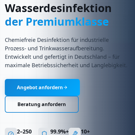
Wasserdesinfektion
der Premiumklasse
Chemiefreie Desinfektion für industrielle
Prozess- und Trinkwasseraufbereitung.
Entwickelt und gefertigt in Deutschland – für
maximale Betriebssicherheit und Langlebigkeit.
Angebot anfordern
Beratung anfordern
2–250
99.9%+
10+