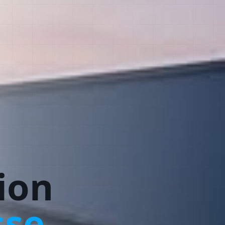
ion
sse