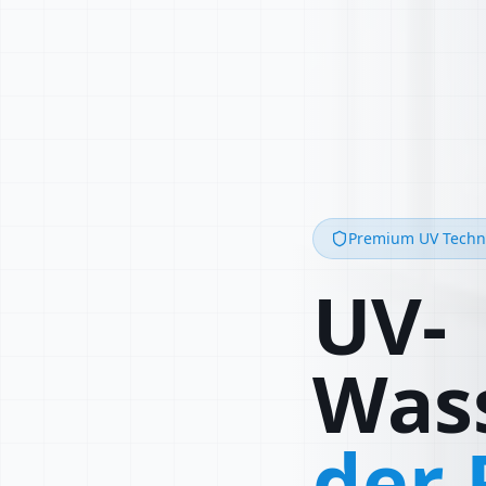
Premium UV Techn
UV-
Wass
der