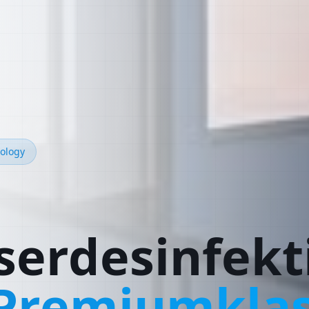
ology
erdesinfekt
 Premiumkla