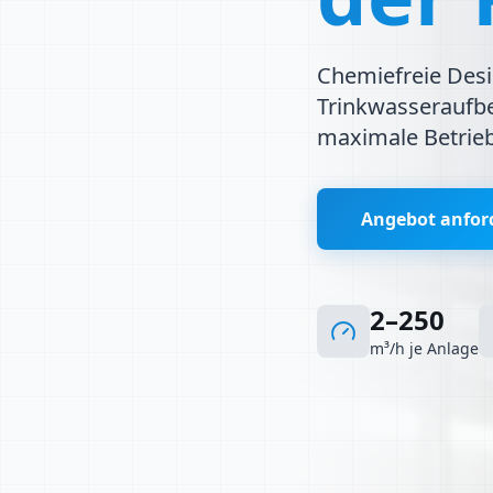
Chemiefreie Desin
Trinkwasseraufber
maximale Betrieb
Angebot anfor
2–250
m³/h je Anlage